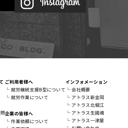
て
ご利用者様へ
インフォメーション
└
就労継続支援B型について
└
会社概要
└
就労作業について
└
アトラス新金岡
介
└
アトラス北堀江
質問
└
アトラス生國魂
企業の皆様へ
└
アトラス一津屋
└
作業依頼について