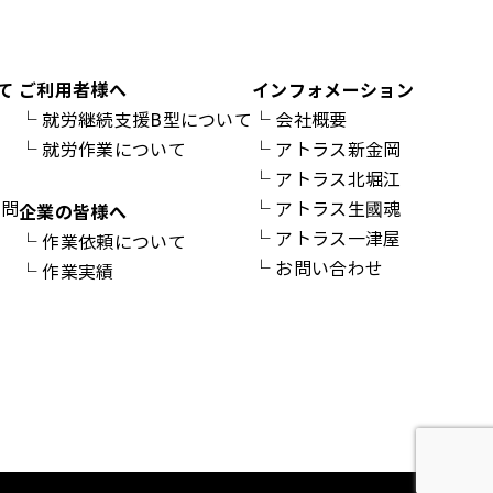
て
ご利用者様へ
インフォメーション
└
就労継続支援B型について
└
会社概要
└
就労作業について
└
アトラス新金岡
介
└
アトラス北堀江
質問
└
アトラス生國魂
企業の皆様へ
└
アトラス一津屋
└
作業依頼について
└
お問い合わせ
└
作業実績