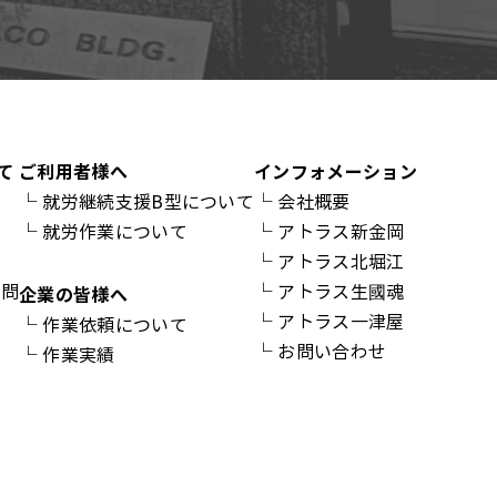
て
ご利用者様へ
インフォメーション
└
就労継続支援B型について
└
会社概要
└
就労作業について
└
アトラス新金岡
介
└
アトラス北堀江
質問
└
アトラス生國魂
企業の皆様へ
└
アトラス一津屋
└
作業依頼について
└
お問い合わせ
└
作業実績