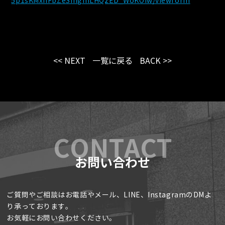
5p1sKMxnFbZeSmgmLHQzED_WoKOIw/viewform
<< NEXT
一覧に戻る
BACK >>
お問い合わせ
ご質問やご相談はお電話やメール、LINE、InstagramのDMよ
り承っております。
お気軽にお問い合わせください。