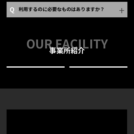
利用するのに必要なものはありますか？
事業所紹介
就労継続支援B型事業所
就労継続支援B型事業所
就労継続支援B型事業所
就労継続支援B型事業所
アトラス
アトラス
アトラス
アトラス
― 新金岡 ―
― 北堀江 ―
― 生國魂 ―
― 一津屋 ―